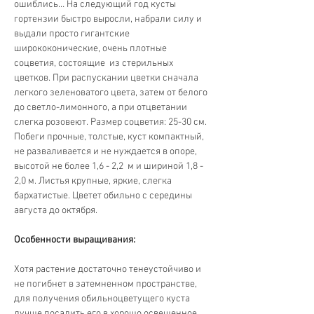
ошиблись… На следующий год кусты 
гортензии быстро выросли, набрали силу и 
выдали просто гигантские 
ширококонические, очень плотные 
соцветия, состоящие  из стерильных 
цветков. При распускании цветки сначала 
легкого зеленоватого цвета, затем от белого 
до светло-лимонного, а при отцветании 
слегка розовеют. Размер соцветия: 25-30 см. 
Побеги прочные, толстые, куст компактный, 
не разваливается и не нуждается в опоре, 
высотой не более 1,6 - 2,2  м и шириной 1,8 - 
2,0 м. Листья крупные, яркие, слегка 
бархатистые. Цветет обильно с середины 
августа до октября. 
Особенности выращивания:
Хотя растение достаточно тенеустойчиво и 
не погибнет в затемненном пространстве, 
для получения обильноцветущего куста 
лучше посадить его в хорошо освещенное 