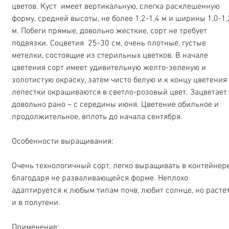
цветов. Куст  имеет вертикальную, слегка расклешенную 
форму, средней высоты, не более 1,2-1,4 м и ширины 1,0-1,
м. Побеги прямые, довольно жесткие, сорт не требует 
подвязки. Соцветия  25-30 см, очень плотные, густые 
метелки, состоящие из стерильных цветков. В начале 
цветения сорт имеет удивительную желто-зеленую и 
золотистую окраску, затем чисто белую и к концу цветения 
лепестки окрашиваются в светло-розовый цвет. Зацветает 
довольно рано – с середины июня. Цветение обильное и 
продолжительное, вплоть до начала сентября. 
Особенности выращивания:
Очень технологичный сорт, легко выращивать в контейнере
благодаря не разваливающейся форме. Неплохо 
адаптируется к любым типам почв, любит солнце, но растет
и в полутени.
Применение: